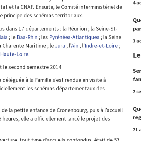
4 a
État et la CNAF. Ensuite, le Comité interministériel de
le principe des schémas territoriaux.
Que
par
ps dans 17 départements : la Réunion ; la Seine-St-
lais
; le
Bas-Rhin
; les
Pyrénées-Atlantiques
; la Seine
3 a
la Charente Maritime ; le
Jura
; l’
Ain
; l’
Indre-et-Loire
;
Le
Haute-Loire
.
t le second semestre 2014.
Ser
fam
e déléguée à la Famille s’est rendue en visite à
fficiellement les schémas départementaux des
2 s
Que
 de la petite enfance de Cronenbourg, puis à l’accueil
reg
heures, elle a officiellement lancé le projet des
21 a
erture, tout type d’accueils confondus, était de 57