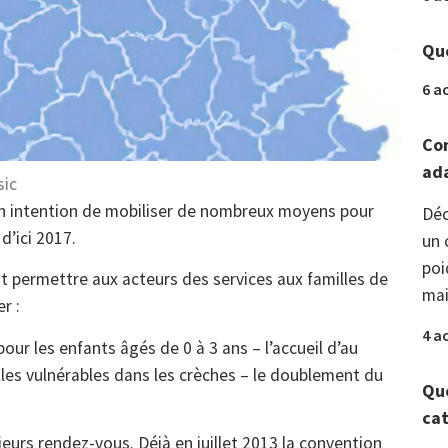
Que
6 a
Com
ada
sic
n intention de mobiliser de nombreux moyens pour
Déc
d’ici 2017.
un 
poi
t permettre aux acteurs des services aux familles de
mai
r :
4 a
pour les enfants âgés de 0 à 3 ans – l’accueil d’au
les vulnérables dans les crèches – le doublement du
Que
ca
ieurs rendez-vous. Déjà en juillet 2013 la convention