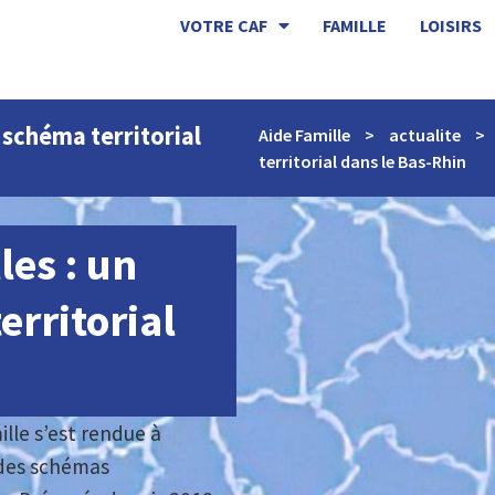
VOTRE CAF
FAMILLE
LOISIRS
 schéma territorial
Aide Famille
>
actualite
>
territorial dans le Bas-Rhin
les : un
rritorial
ille s’est rendue à
 des schémas