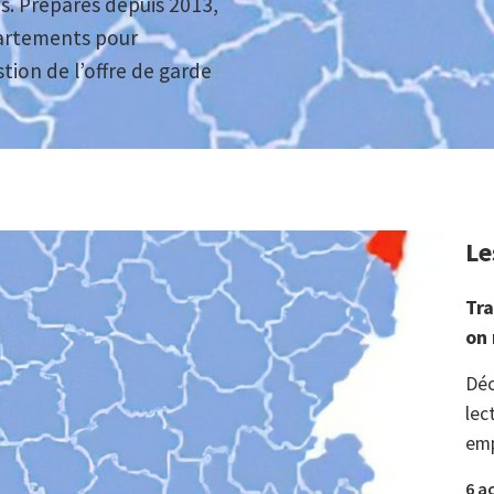
s. Préparés depuis 2013,
partements pour
ion de l’offre de garde
Le
Tra
on 
Déc
lec
emp
6 a