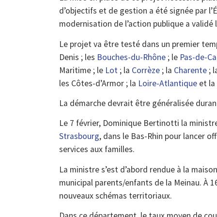
d’objectifs et de gestion a été signée par l’
modernisation de l’action publique a validé 
Le projet va être testé dans un premier tem
Denis ; les
Bouches-du-Rhône
; le
Pas-de-Ca
Maritime ; le
Lot
; la
Corrèze
; la
Charente
; 
les Côtes-d’Armor ; la
Loire-Atlantique
et la
La démarche devrait être généralisée duran
Le 7 février, Dominique Bertinotti la ministr
Strasbourg
, dans le Bas-Rhin pour lancer o
services aux familles.
La ministre s’est d’abord rendue à la maison
municipal parents/enfants de la Meinau. À 16 
nouveaux schémas territoriaux.
Dans ce département, le taux moyen de couv