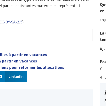
Que
l par les assistantes maternelles représentait
en 
19 
CC-BY-SA-2.5
)
La 
tem
8 ju
illes à partir en vacances
à partir en vacances
Pou
ions pour réformer les allocations
?
LinkedIn
4 n