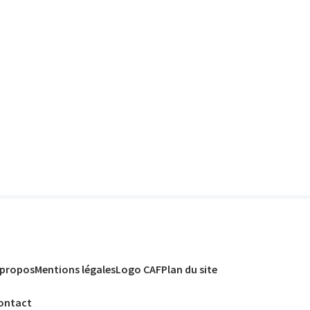
 propos
Mentions légales
Logo CAF
Plan du site
ontact