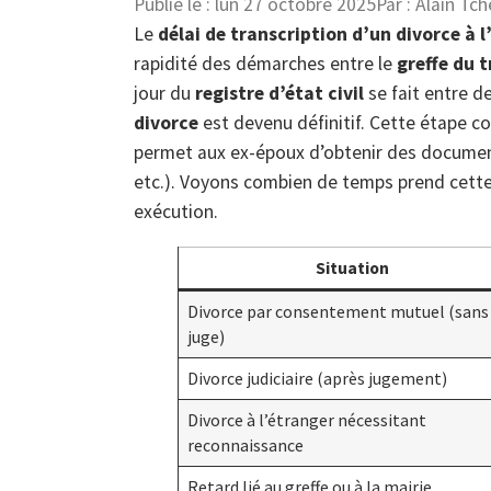
Publié le :
lun 27 octobre 2025
Par :
Alain Tch
Le
délai de transcription d’un divorce à l’
rapidité des démarches entre le
greffe du t
jour du
registre d’état civil
se fait entre d
divorce
est devenu définitif. Cette étape co
permet aux ex-époux d’obtenir des documents
etc.). Voyons combien de temps prend cette
exécution.
Situation
Divorce par consentement mutuel (sans
juge)
Divorce judiciaire (après jugement)
Divorce à l’étranger nécessitant
reconnaissance
Retard lié au greffe ou à la mairie