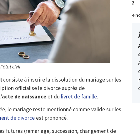
?
4 n
’état civil
l
consiste à inscrire la dissolution du mariage sur les
ption officialise le divorce auprès de
’
acte de naissance
et du
livret de famille
.
isée, le mariage reste mentionné comme valide sur les
ent de divorce
est prononcé.
hes futures (remariage, succession, changement de