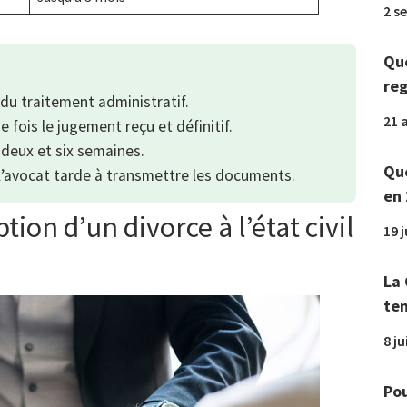
2 s
Que
reg
du traitement administratif.
21 a
e fois le jugement reçu et définitif.
deux et six semaines.
Que
u l’avocat tarde à transmettre les documents.
en 
tion d’un divorce à l’état civil
19 
La 
tem
8 ju
Pou