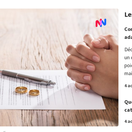
Le
Com
ada
Déc
un 
poi
mai
4 a
Que
ca
4 a