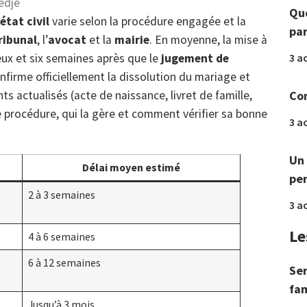
edje
Que
état civil
varie selon la procédure engagée et la
par
ribunal
, l’
avocat
et la
mairie
. En moyenne, la mise à
3 a
eux et six semaines après que le
jugement de
nfirme officiellement la dissolution du mariage et
Com
 actualisés (acte de naissance, livret de famille,
 procédure, qui la gère et comment vérifier sa bonne
3 a
Un 
Délai moyen estimé
per
2 à 3 semaines
3 a
Le
4 à 6 semaines
6 à 12 semaines
Ser
fam
Jusqu’à 3 mois