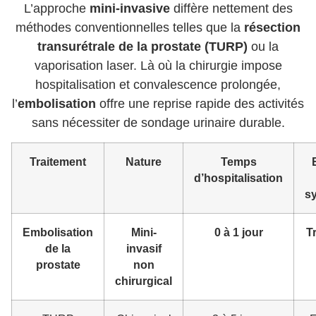
L’approche
mini-invasive
diffère nettement des
méthodes conventionnelles telles que la
résection
transurétrale de la prostate (TURP)
ou la
vaporisation laser. Là où la chirurgie impose
hospitalisation et convalescence prolongée,
l’
embolisation
offre une reprise rapide des activités
sans nécessiter de sondage urinaire durable.
Traitement
Nature
Temps
d’hospitalisation
s
Embolisation
Mini-
0 à 1 jour
T
de la
invasif
prostate
non
chirurgical