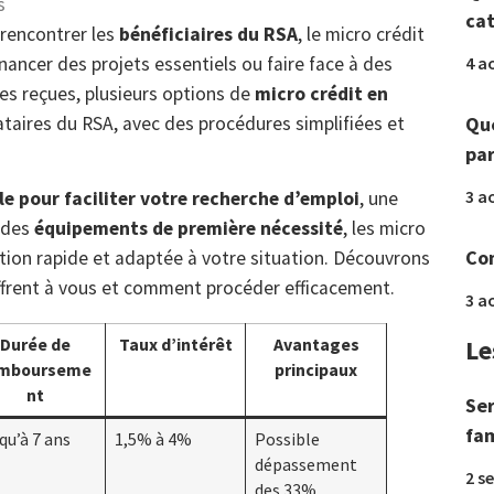
s
ca
 rencontrer les
bénéficiaires du RSA
, le micro crédit
4 a
nancer des projets essentiels ou faire face à des
s reçues, plusieurs options de
micro crédit en
Que
taires du RSA, avec des procédures simplifiées et
par
3 a
le pour faciliter votre recherche d’emploi
, une
 des
équipements de première nécessité
, les micro
Com
ution rapide et adaptée à votre situation. Découvrons
’offrent à vous et comment procéder efficacement.
3 a
Le
Durée de
Taux d’intérêt
Avantages
mbourseme
principaux
nt
Ser
fam
qu’à 7 ans
1,5% à 4%
Possible
dépassement
2 s
des 33%