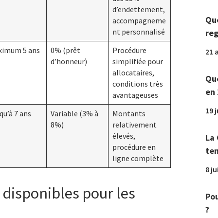
d’endettement,
Que
accompagneme
nt personnalisé
reg
ximum 5 ans
0% (prêt
Procédure
21 a
d’honneur)
simplifiée pour
allocataires,
Que
conditions très
en 
avantageuses
19 
qu’à 7 ans
Variable (3% à
Montants
8%)
relativement
élevés,
La 
procédure en
tem
ligne complète
8 ju
 disponibles pour les
Pou
?