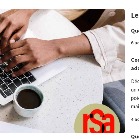
Le
Que
6 a
Com
ada
Déc
un 
poi
mai
4 a
Que