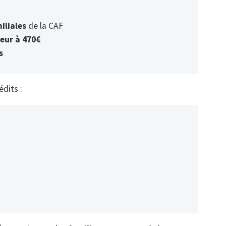
iliales
de la CAF
ieur à 470€
s
dits :