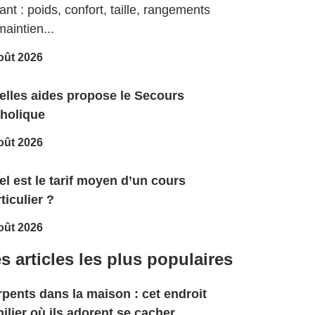
ant : poids, confort, taille, rangements
maintien...
oût 2026
elles aides propose le Secours
tholique
oût 2026
l est le tarif moyen d’un cours
ticulier ?
oût 2026
s articles les plus populaires
pents dans la maison : cet endroit
ilier où ils adorent se cacher