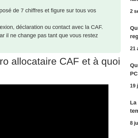
sé de 7 chiffres et figure sur tous vos
2 s
nexion, déclaration ou contact avec la CAF.
Que
ar il ne change pas tant que vous restez
reg
21 
o allocataire CAF et à quoi
Qu
PC
19 
La
te
8 j