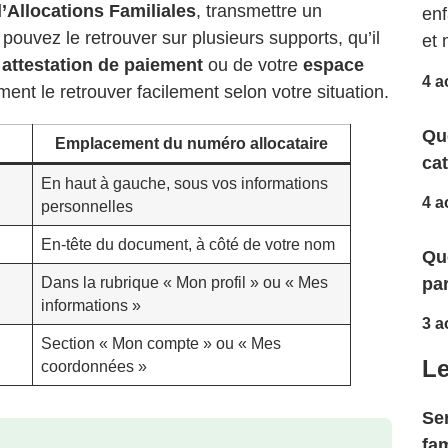
’Allocations Familiales
, transmettre un
enf
ouvez le retrouver sur plusieurs supports, qu’il
et 
e
attestation de paiement
ou de votre
espace
4 a
nt le retrouver facilement selon votre situation.
Qu
Emplacement du numéro allocataire
ca
En haut à gauche, sous vos informations
4 a
personnelles
En-tête du document, à côté de votre nom
Que
Dans la rubrique « Mon profil » ou « Mes
par
informations »
3 a
Section « Mon compte » ou « Mes
Le
coordonnées »
Ser
fam