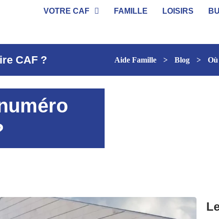
VOTRE CAF
FAMILLE
LOISIRS
B
ire CAF ?
Aide Famille
>
Blog
>
Où 
 numéro
?
Le