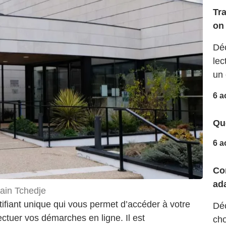
Tr
on 
Déc
lec
un 
6 a
Que
6 a
Co
ad
ain Tchedje
ntifiant unique qui vous permet d’accéder à votre
Déc
ectuer vos démarches en ligne. Il est
cho