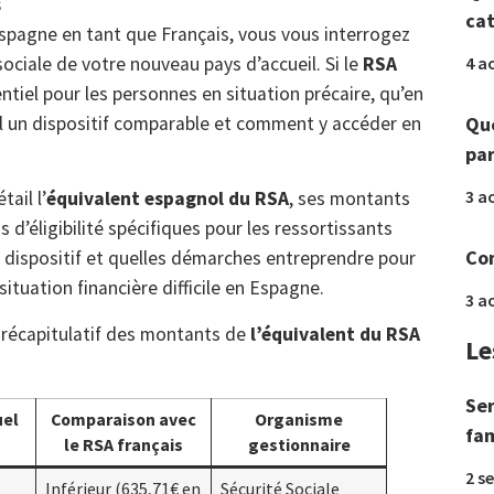
s
ca
Espagne en tant que Français, vous vous interrogez
4 a
ociale de votre nouveau pays d’accueil. Si le
RSA
entiel pour les personnes en situation précaire, qu’en
Que
-il un dispositif comparable et comment y accéder en
par
3 a
ail l’
équivalent espagnol du RSA
, ses montants
s d’éligibilité spécifiques pour les ressortissants
Com
dispositif et quelles démarches entreprendre pour
ituation financière difficile en Espagne.
3 a
u récapitulatif des montants de
l’équivalent du RSA
Le
Ser
el
Comparaison avec
Organisme
fam
le RSA français
gestionnaire
2 s
Inférieur (635,71€ en
Sécurité Sociale