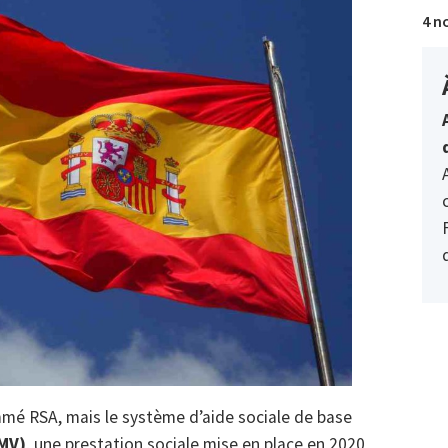
4 n
ommé RSA, mais le système d’aide sociale de base
IMV)
, une prestation sociale mise en place en 2020