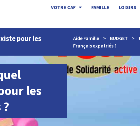
VOTRE CAF
FAMILLE
LOISIRS
xiste pour les
Aide Famille
>
BUDGET
>
Français expatriés ?
quel
pour les
 ?