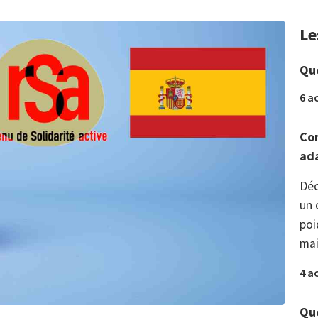
Le
Que
6 a
Com
ada
Déc
un 
poi
mai
4 a
Que