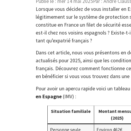
Publié le :
mer 14 mai 2025
Par :
André Claus
Lorsque vous décidez de vous installer en 
légitimement sur le système de protection s
constitue en France un filet de sécurité ess
est-il chez nos voisins espagnols ? Existe-t
tant qu’expatrié français ?
Dans cet article, nous vous présentons en dét
actualisés pour 2025, ainsi que les condition
français. Découvrez comment fonctionne ce 
en bénéficier si vous vous trouvez dans une s
Pour avoir un apercu rapide voici un tablea
en Espagne
(IMV) :
Situation familiale
Montant mensu
(2025)
Personne seule
Environ 462€