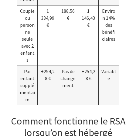
Couple
1
188,56
1
Enviro
ou
334,99
€
146,43
n 14%
person
€
€
des
ne
bénéfi
seule
ciaires
avec 2
enfant
s
Par
+254,2
Pas de
+254,2
Variabl
enfant
8 €
change
8 €
e
supplé
ment
mentai
re
Comment fonctionne le RSA
lorsqu’on est hébergé