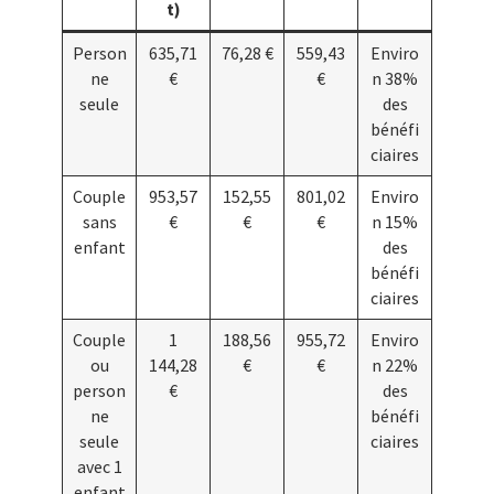
t)
Person
635,71
76,28 €
559,43
Enviro
ne
€
€
n 38%
seule
des
bénéfi
ciaires
Couple
953,57
152,55
801,02
Enviro
sans
€
€
€
n 15%
enfant
des
bénéfi
ciaires
Couple
1
188,56
955,72
Enviro
ou
144,28
€
€
n 22%
person
€
des
ne
bénéfi
seule
ciaires
avec 1
enfant