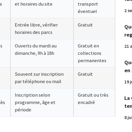
a
et horaires du site
transport
2 s
éventuel
Entrée libre, vérifier
Gratuit
Que
horaires des parcs
reg
es
Ouverts du mardi au
Gratuit en
21 a
dimanche, 9h à 18h
collections
permanentes
Que
en 
Souvent sur inscription
Gratuit
par téléphone ou mail
19 
Inscription selon
Gratuit ou très
La 
cès
programme, âge et
encadré
tem
période
8 ju