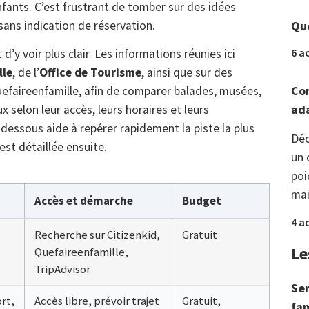
fants. C’est frustrant de tomber sur des idées
Que
 sans indication de réservation.
6 a
y voir plus clair. Les informations réunies ici
lle
, de l’
Office de Tourisme
, ainsi que sur des
Com
efaireenfamille, afin de comparer balades, musées,
ada
x selon leur accès, leurs horaires et leurs
dessous aide à repérer rapidement la piste la plus
Déc
est détaillée ensuite.
un 
poi
mai
Accès et démarche
Budget
4 a
Recherche sur Citizenkid,
Gratuit
Le
Quefaireenfamille,
TripAdvisor
Ser
rt,
Accès libre, prévoir trajet
Gratuit,
fam