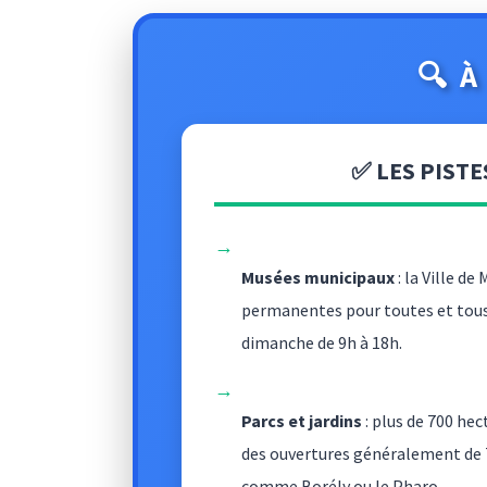
🔍 
✅ LES PISTE
→
Musées municipaux
: la Ville de
permanentes pour toutes et tous
dimanche de 9h à 18h.
→
Parcs et jardins
: plus de 700 hec
des ouvertures généralement de 7
comme Borély ou le Pharo.