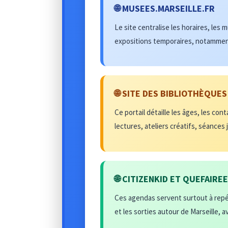
🌐 MUSEES.MARSEILLE.FR
Le site centralise les horaires, les
expositions temporaires, notammen
🌐 SITE DES BIBLIOTHÈQUES
Ce portail détaille les âges, les con
lectures, ateliers créatifs, séances
🌐 CITIZENKID ET QUEFAIRE
Ces agendas servent surtout à repér
et les sorties autour de Marseille, av