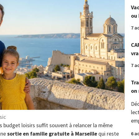
Vac
ou 
7 a
CAF
vr
7 a
Tra
on 
Déc
lec
sic
emp
budget loisirs suffit souvent à relancer la même
6 a
 une
sortie en famille gratuite à Marseille
qui reste