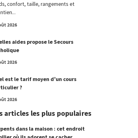
ds, confort, taille, rangements et
ntien...
oût 2026
lles aides propose le Secours
tholique
oût 2026
l est le tarif moyen d’un cours
ticulier ?
oût 2026
s articles les plus populaires
pents dans la maison : cet endroit
ilier où ils adorent se cacher