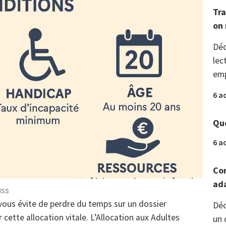
Tra
on 
Déc
lec
emp
6 a
Que
6 a
Com
ada
uss
ous évite de perdre du temps sur un dossier
Déc
cette allocation vitale. L’Allocation aux Adultes
un 