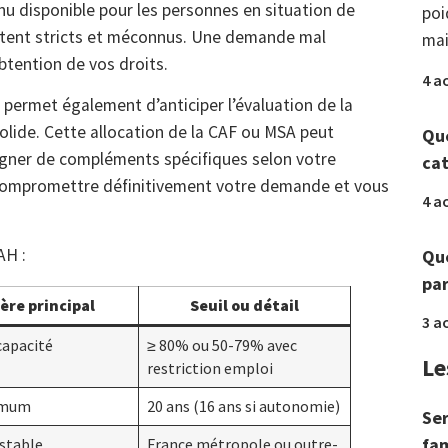
u disponible pour les personnes en situation de
poi
estent stricts et méconnus. Une demande mal
mai
btention de vos droits.
4 a
permet également d’anticiper l’évaluation de la
olide. Cette allocation de la CAF ou MSA peut
Que
agner de compléments spécifiques selon votre
ca
 compromettre définitivement votre demande et vous
4 a
AH :
Que
par
ère principal
Seuil ou détail
3 a
capacité
≥ 80% ou 50-79% avec
Le
restriction emploi
imum
20 ans (16 ans si autonomie)
Ser
fam
stable
France métropole ou outre-