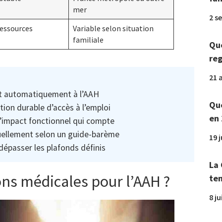
mer
2 s
ressources
Variable selon situation
familiale
Que
reg
21 a
it automatiquement à l’AAH
Que
ction durable d’accès à l’emploi
en 
 l’impact fonctionnel qui compte
uellement selon un guide-barème
19 
dépasser les plafonds définis
La 
ons médicales pour l’AAH ?
tem
8 ju