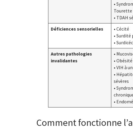
• Syndrom
Tourette
• TDAH s
Déficiences sensorielles
• Cécité
• Surdité
• Surdicéc
Autres pathologies
• Mucovis
invalidantes
• Obésit
• VIH à u
• Hépatit
sévères
• Syndrom
chroniqu
• Endomé
Comment fonctionne l’at