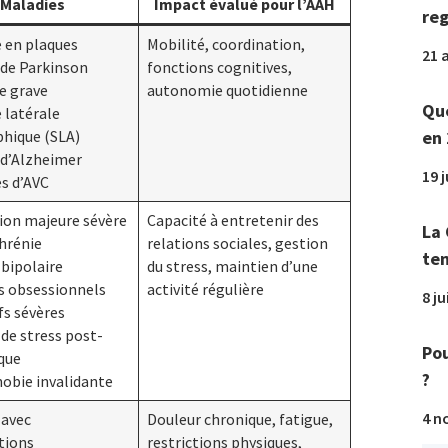
Maladies
Impact évalué pour l’AAH
reg
e en plaques
Mobilité, coordination,
21 a
 de Parkinson
fonctions cognitives,
ie grave
autonomie quotidienne
Que
e latérale
en 
hique (SLA)
 d’Alzheimer
19 
es d’AVC
ion majeure sévère
Capacité à entretenir des
La 
hrénie
relations sociales, gestion
tem
 bipolaire
du stress, maintien d’une
s obsessionnels
activité régulière
8 ju
s sévères
 de stress post-
Pou
que
?
obie invalidante
4 n
 avec
Douleur chronique, fatigue,
tions
restrictions physiques,