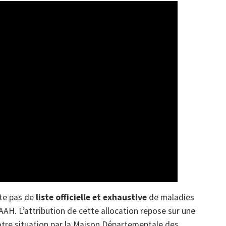
ste pas de
liste officielle et exhaustive
de maladies
AH. L’attribution de cette allocation repose sur une
tre situation par la Maison Départementale des