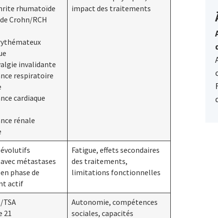
hrite rhumatoïde
impact des traitements
e de Crohn/RCH
érythémateux
ue
algie invalidante
ance respiratoire
e
sance cardiaque
sance rénale
e
 évolutifs
Fatigue, effets secondaires
 avec métastases
des traitements,
 en phase de
limitations fonctionnelles
t actif
e/TSA
Autonomie, compétences
e 21
sociales, capacités