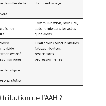
e de Gilles de la
d’apprentissage
évère
Communication, mobilité,
 profonde
autonomie dans les actes
ité
quotidiens
cidose
Limitations fonctionnelles,
é morbide
fatigue, douleur,
n stade avancé
restrictions
es chroniques
professionnelles
e de fatigue
e
triose sévère
tribution de l’AAH ?