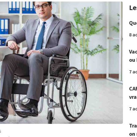
Le
Que
8 a
Vac
ou 
7 a
CAF
vr
7 a
Tra
s
on 