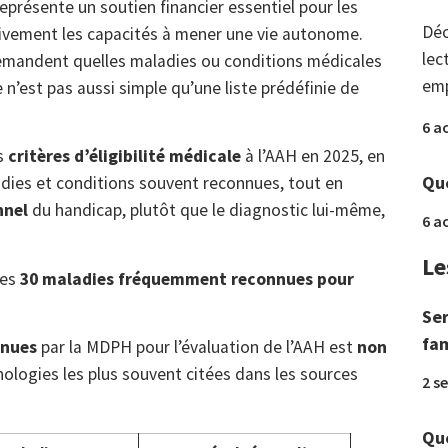
eprésente un soutien financier essentiel pour les
Déc
tivement les capacités à mener une vie autonome.
lec
mandent quelles maladies ou conditions médicales
emp
 n’est pas aussi simple qu’une liste prédéfinie de
6 a
es
critères d’éligibilité médicale
à l’AAH en 2025, en
Que
ladies et conditions souvent reconnues, tout en
nnel
du handicap, plutôt que le diagnostic lui-même,
6 a
Le
des
30 maladies fréquemment reconnues pour
Ser
fam
nnues
par la MDPH pour l’évaluation de l’AAH est
non
thologies les plus souvent citées dans les sources
2 s
Que