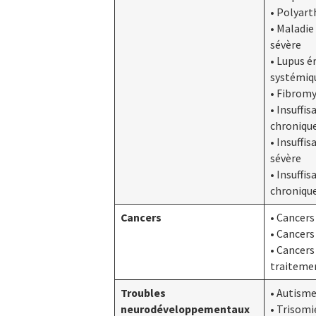
• Polyart
• Maladi
sévère
• Lupus 
systémiq
• Fibromy
• Insuffis
chroniqu
• Insuffi
sévère
• Insuffi
chroniqu
Cancers
• Cancers
• Cancers
• Cancers
traitemen
Troubles
• Autism
neurodéveloppementaux
• Trisomi