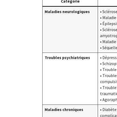
Catégorie
Maladies neurologiques
• Scléros
• Maladie
• Épileps
• Scléros
amyotrop
• Maladie
• Séquell
Troubles psychiatriques
• Dépress
• Schizop
• Trouble
• Trouble
compulsif
• Trouble
traumati
• Agoraph
Maladies chroniques
• Diabète
complica