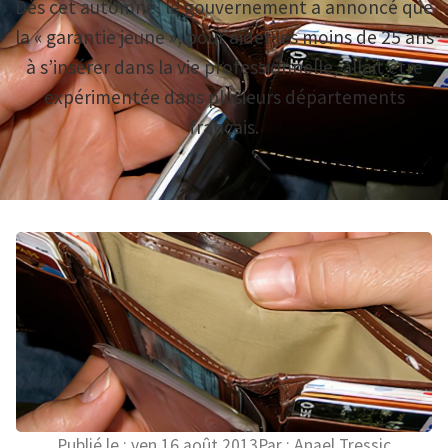
Dès cet automne, le gouvernement a annoncé que
la « garantie jeune », pour aider les moins de 25 ans
à s’insérer dans la vie professionnelle, allait être
expérimentée dans plusieurs départements
français.
Publié le :
ven 16 août 2013
Par :
Anael Tressic