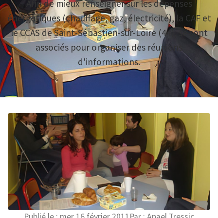
Afin de mieux renseigner sur les dépenses
énergétiques (chauffage, gaz, électricité), la CAF et
le CCAS de Saint-Sébastien-sur-Loire (44), se sont
associés pour organiser des réunions
d'informations.
Publié le :
mer 16 février 2011
Par :
Anael Tressic