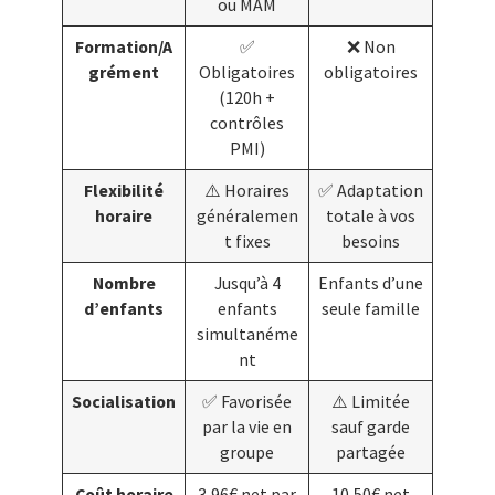
ou MAM
Formation/A
✅
❌ Non
grément
Obligatoires
obligatoires
(120h +
contrôles
PMI)
Flexibilité
⚠️ Horaires
✅ Adaptation
horaire
généralemen
totale à vos
t fixes
besoins
Nombre
Jusqu’à 4
Enfants d’une
d’enfants
enfants
seule famille
simultanéme
nt
Socialisation
✅ Favorisée
⚠️ Limitée
par la vie en
sauf garde
groupe
partagée
Coût horaire
3,96€ net par
10,50€ net