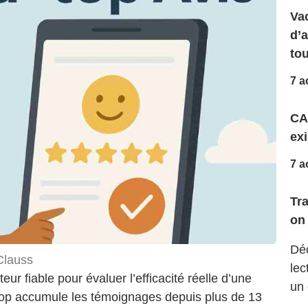
Vac
d’
to
7 a
CA
exi
7 a
Tr
on 
Déc
Clauss
lec
teur fiable pour évaluer l’efficacité réelle d’une
un 
top accumule les témoignages depuis plus de 13