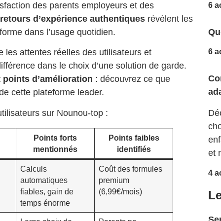
satisfaction des parents employeurs et des
6 a
retours d’expérience authentiques
révèlent les
Que
eforme dans l’usage quotidien.
6 a
es attentes réelles des utilisateurs et
a différence dans le choix d’une solution de garde.
Co
 points d’amélioration
: découvrez ce que
ad
de cette plateforme leader.
Déc
tilisateurs sur Nounou-top :
cho
Points forts
Points faibles
enf
mentionnés
identifiés
et 
Calculs
Coût des formules
4 a
automatiques
premium
fiables, gain de
(6,99€/mois)
Le
temps énorme
Ser