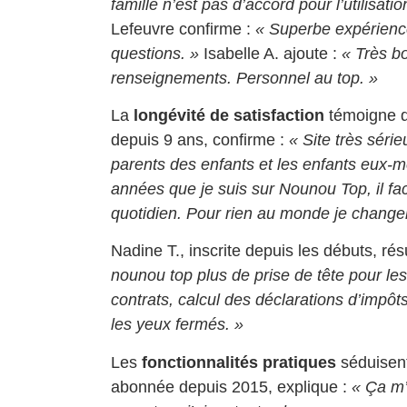
famille n’est pas d’accord pour l’utilisat
Lefeuvre confirme :
« Superbe expérienc
questions. »
Isabelle A. ajoute :
« Très bo
renseignements. Personnel au top. »
La
longévité de satisfaction
témoigne de
depuis 9 ans, confirme :
« Site très séri
parents des enfants et les enfants eux-
années que je suis sur Nounou Top, il fac
quotidien. Pour rien au monde je changer
Nadine T., inscrite depuis les débuts, ré
nounou top plus de prise de tête pour les
contrats, calcul des déclarations d’imp
les yeux fermés. »
Les
fonctionnalités pratiques
séduisent
abonnée depuis 2015, explique :
« Ça m’