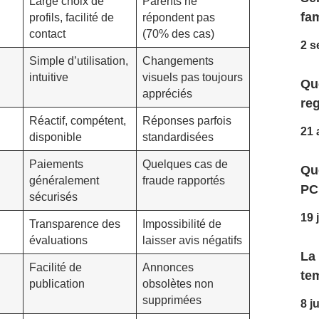
Large choix de
Parents ne
fam
profils, facilité de
répondent pas
contact
(70% des cas)
2 s
Simple d’utilisation,
Changements
intuitive
visuels pas toujours
Que
appréciés
reg
Réactif, compétent,
Réponses parfois
21 
disponible
standardisées
Paiements
Quelques cas de
Qu
généralement
fraude rapportés
PC
sécurisés
19 
Transparence des
Impossibilité de
évaluations
laisser avis négatifs
La
Facilité de
Annonces
te
publication
obsolètes non
supprimées
8 j