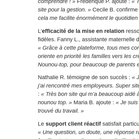
comprendre ! »
Frederique P. ajoute :
« T
site pour la gestion. »
Cecile B. confirme
cela me facilite énormément le quotidien 
L’
efficacité de la mise en relation
resso
fidèles. Fanny L., assistante maternelle d
« Grâce à cette plateforme, tous mes c
oriente en priorité les familles vers les
Nounou-top, pour beaucoup de parents et
Nathalie R. témoigne de son succès :
« 
j’ai rencontré mes employeurs. Super si
:
« Très bon site qui m’a beaucoup aidé à
nounou top. »
Maria B. ajoute :
« Je suis 
trouvé du travail. »
Le
support client réactif
satisfait partic
« Une question, un doute, une réponse ra