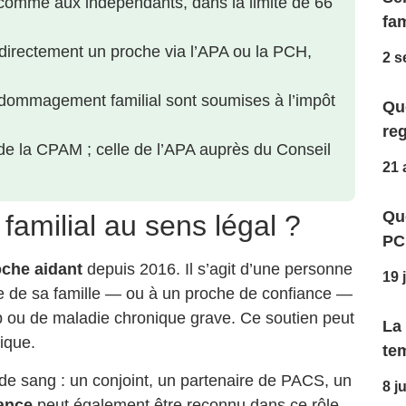
 comme aux indépendants, dans la limite de 66
fam
directement un proche via l’APA ou la PCH,
2 s
dommagement familial sont soumises à l’impôt
Que
reg
e la CPAM ; celle de l’APA auprès du Conseil
21 
Qu
familial au sens légal ?
PC
oche aidant
depuis 2016. Il s’agit d’une personne
19 
re de sa famille — ou à un proche de confiance —
 ou de maladie chronique grave. Ce soutien peut
La
ique.
te
t de sang : un conjoint, un partenaire de PACS, un
8 j
ance
peut également être reconnu dans ce rôle.