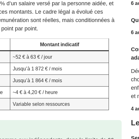
% d’un salaire versé par la personne aidée, et
6 a
 ces montants. Le cadre légal a évolué ces
Que
émunération sont réelles, mais conditionnées à
 point par point.
6 a
Montant indicatif
Co
~52 € à 63 € / jour
ad
Jusqu’à 1 872 € / mois
Déc
cho
Jusqu’à 1 864 € / mois
enf
ée
~4 € à 4,20 € / heure
et 
Variable selon ressources
4 a
Le
Ser