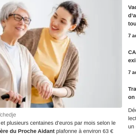
Vac
d’
to
7 a
CA
exi
7 a
Tr
on 
Déc
Tchedje
lec
 et plusieurs centaines d’euros par mois selon le
un 
ière du Proche Aidant
plafonne à environ 63 €