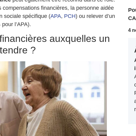
es compensations financières, la personne aidée
Pou
n sociale spécifique (
APA
,
PCH
) ou relever d’un
CA
 pour l’APA).
4 n
 financières auxquelles un
étendre ?