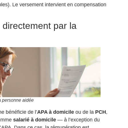
coles). Le versement intervient en compensation
 directement par la
la personne aidée
e bénéficie de l’
APA à domicile
ou de la
PCH
,
 comme
salarié à domicile
— à l’exception du
l’APA. Dans ce cas, la rémunération est