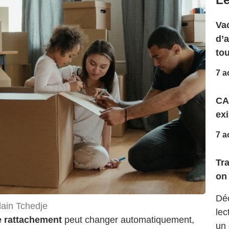
Vac
d’
to
7 a
CA
exi
7 a
Tr
on 
Déc
ain Tchedje
lec
 rattachement
peut changer automatiquement,
un 