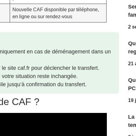
Ser
Nouvelle CAF disponible par téléphone,
fam
en ligne ou sur rendez-vous
2 s
Que
 uniquement en cas de déménagement dans un
reg
21 
e site caf.fr pour déclencher le transfert.
votre situation reste inchangée.
Qu
ile jusqu’à confirmation du transfert.
PC
 de CAF ?
19 
La
te