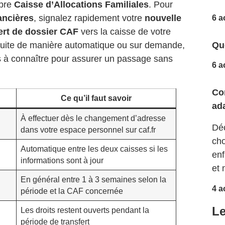
opre
Caisse d’Allocations Familiales
. Pour
ancières
, signalez rapidement votre
nouvelle
6 a
ert de dossier CAF
vers la caisse de votre
Que
nsuite de manière automatique ou sur demande,
es à connaître pour assurer un passage sans
6 a
Co
Ce qu’il faut savoir
ad
À effectuer dès le changement d’adresse
Déc
dans votre espace personnel sur caf.fr
cho
Automatique entre les deux caisses si les
enf
informations sont à jour
et 
En général entre 1 à 3 semaines selon la
4 a
période et la CAF concernée
Le
Les droits restent ouverts pendant la
période de transfert