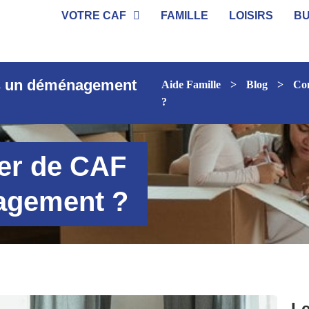
VOTRE CAF
FAMILLE
LOISIRS
B
s un déménagement
Aide Famille
>
Blog
>
Co
?
er de CAF
agement ?
Le