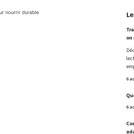
Le
Tra
on 
Déc
lec
emp
6 a
Que
6 a
Com
ada