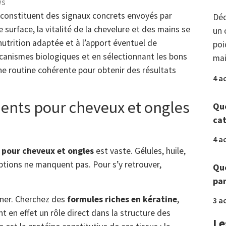
ws
constituent des signaux concrets envoyés par
Déc
e surface, la vitalité de la chevelure et des mains se
un 
nutrition adaptée et à l’apport éventuel de
poi
anismes biologiques et en sélectionnant les bons
mai
une routine cohérente pour obtenir des résultats
4 a
ents pour cheveux et ongles
Que
ca
4 a
pour cheveux et ongles
est vaste. Gélules, huile,
ptions ne manquent pas. Pour s’y retrouver,
Que
par
iner. Cherchez des
formules riches en kératine
,
3 a
nt en effet un rôle direct dans la structure des
Le