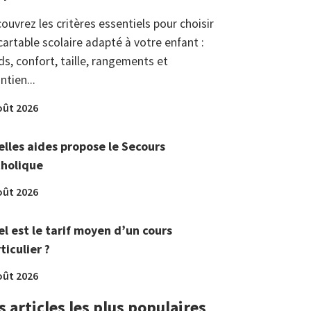
ouvrez les critères essentiels pour choisir
cartable scolaire adapté à votre enfant :
ds, confort, taille, rangements et
ntien...
oût 2026
lles aides propose le Secours
tholique
oût 2026
l est le tarif moyen d’un cours
ticulier ?
oût 2026
s articles les plus populaires