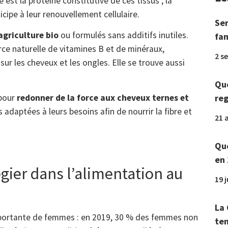
 est la protéine constitutive de ces tissus ; la
ticipe à leur renouvellement cellulaire.
Ser
’agriculture bio
ou formulés sans additifs inutiles.
fam
rce naturelle de vitamines B et de minéraux,
2 s
ur les cheveux et les ongles. Elle se trouve aussi
Que
 pour
redonner de la force aux cheveux ternes et
reg
 adaptées à leurs besoins afin de nourrir la fibre et
21 a
Que
en 
gier dans l’alimentation au
19 
La 
mportante de femmes : en 2019, 30 % des femmes non
tem