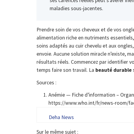
ses carences réelles peut s’avérer inef
maladies sous-jacentes.
Prendre soin de vos cheveux et de vos ongles
alimentation riche en nutriments essentiels
soins adaptés au cuir chevelu et aux ongles
envoie. Aucune solution miracle n’existe, m
résultats réels. Commencez par identifier vo
temps faire son travail. La
beauté durable
s
Sources :
Anémie — Fiche d’information – Organi
https://www.who.int/fr/news-room/fa
Deha News
Sur le même sujet :