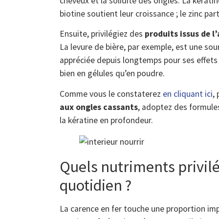
cheveux et la solidité des ongles. La kératine
biotine soutient leur croissance ; le zinc par
Ensuite, privilégiez des
produits issus de l
La levure de bière, par exemple, est une sou
appréciée depuis longtemps pour ses effets s
bien en gélules qu’en poudre.
Comme vous le constaterez
en cliquant ici
,
aux ongles cassants
, adoptez des formules
la kératine en profondeur.
Quels nutriments privilé
quotidien ?
La carence en fer touche une proportion i