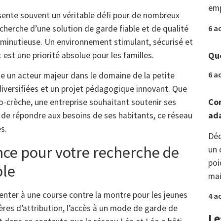
s
emp
ente souvent un véritable défi pour de nombreux
6 a
cherche d’une solution de garde fiable et de qualité
minutieuse. Un environnement stimulant, sécurisé et
Que
st une priorité absolue pour les familles.
6 a
e un acteur majeur dans le domaine de la petite
diversifiées et un projet pédagogique innovant. Que
Com
o-crèche, une entreprise souhaitant soutenir ses
ada
e de répondre aux besoins de ses habitants, ce réseau
s.
Déc
nce pour votre recherche de
un 
poi
ble
mai
enter à une course contre la montre pour les jeunes
4 a
itères d’attribution, l’accès à un mode de garde de
Le