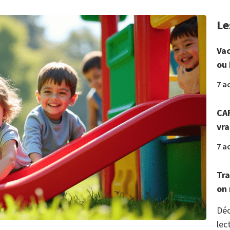
Le
Vac
ou 
7 a
CAF
vr
7 a
Tra
on 
Déc
lec