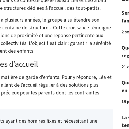
t dans ce contexte que le réseau Léa et Léo a bâti
 structures dédiées à l’accueil des tout-petits.
Ser
y a plusieurs années, le groupe a su étendre son
fam
e centaine de structures. Cette croissance témoigne
2 s
tions de proximité et une réponse pertinente aux
llectivités. L’objectif est clair : garantir la sérénité
Que
ent des enfants.
reg
es d’accueil
21 a
 matière de garde d’enfants. Pour y répondre, Léa et
Que
allant de l’accueil régulier à des solutions plus
en 
 précieux pour les parents dont les contraintes
19 
La 
ts ayant des horaires fixes et nécessitant une
tem