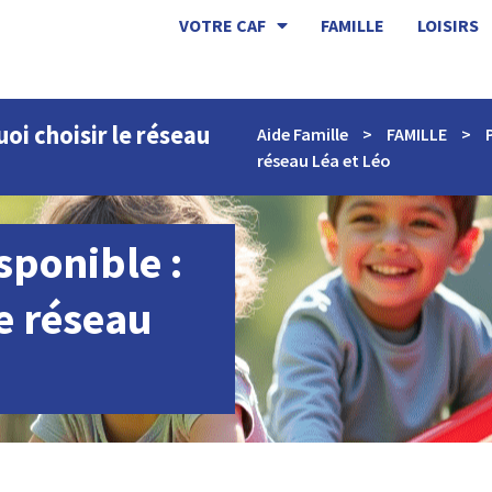
VOTRE CAF
FAMILLE
LOISIRS
oi choisir le réseau
Aide Famille
>
FAMILLE
>
réseau Léa et Léo
sponible :
e réseau