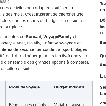
essic
Tr
u des activités peu adaptées suffisent à
on 
s des mois. C’est frustrant de chercher une
Déc
, alors que les écarts de budget, de sécurité et
lec
ce sur place.
un 
ns récentes de
Sunsail
,
VoyageFamily
et
6 a
Lonely Planet, Holafly, Enfant-en-voyage et
ritères de sécurité, temps de transport, plages
Que
ité de l’offre d’hébergements family-friendly. Le
ue d’ensemble des grandes options à comparer.
6 a
 détaillée ensuite.
Le
Ser
Profil de voyage
Budget indicatif
fam
2 s
Bébé, jeunes enfants,
Variable, souvent