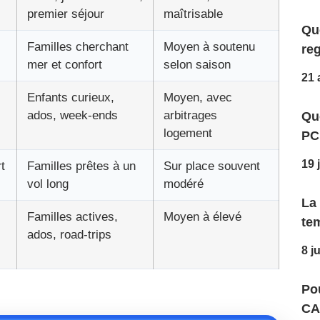
premier séjour
maîtrisable
Que
Familles cherchant
Moyen à soutenu
reg
mer et confort
selon saison
21 
Enfants curieux,
Moyen, avec
ados, week-ends
arbitrages
Qu
logement
PC
19 
t
Familles prêtes à un
Sur place souvent
vol long
modéré
La
Familles actives,
Moyen à élevé
te
ados, road-trips
8 j
Pou
CA