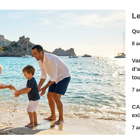
Le
Que
8 a
Vac
d’
to
7 a
CA
exi
7 a