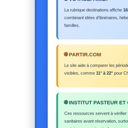
La rubrique destinations affiche
16
combinant idées d’itinéraires, hé
familles.
🌐 PARTIR.COM
Le site aide à comparer les périod
visibles, comme
11° à 22°
pour Ch
🌐 INSTITUT PASTEUR ET
Ces ressources servent à vérifie
sanitaires avant réservation, surto