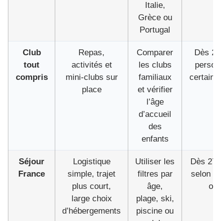
Italie,
Grèce ou
Portugal
Club
Repas,
Comparer
Dès 29
tout
activités et
les clubs
person
compris
mini-clubs sur
familiaux
certains
place
et vérifier
l’âge
d’accueil
des
enfants
Séjour
Logistique
Utiliser les
Dès 27€
France
simple, trajet
filtres par
selon ce
plus court,
âge,
off
large choix
plage, ski,
d’hébergements
piscine ou