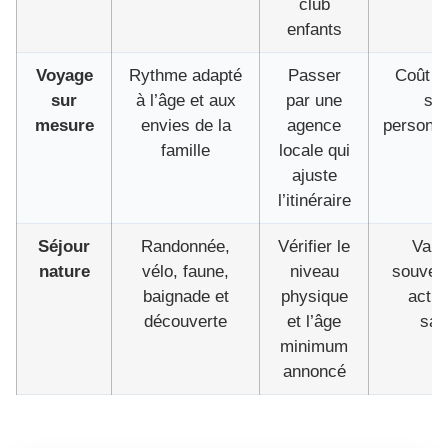
club
enfants
Voyage
Rythme adapté
Passer
Coût va
sur
à l’âge et aux
par une
sel
mesure
envies de la
agence
personna
famille
locale qui
ajuste
l’itinéraire
Séjour
Randonnée,
Vérifier le
Varia
nature
vélo, faune,
niveau
souvent
baignade et
physique
activi
découverte
et l’âge
sai
minimum
annoncé