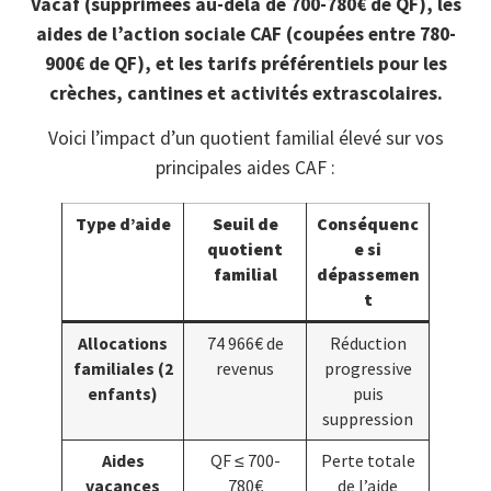
Vacaf (supprimées au-delà de 700-780€ de QF), les
aides de l’action sociale CAF (coupées entre 780-
900€ de QF), et les tarifs préférentiels pour les
crèches, cantines et activités extrascolaires.
Voici l’impact d’un quotient familial élevé sur vos
principales aides CAF :
Type d’aide
Seuil de
Conséquenc
quotient
e si
familial
dépassemen
t
Allocations
74 966€ de
Réduction
familiales (2
revenus
progressive
enfants)
puis
suppression
Aides
QF ≤ 700-
Perte totale
vacances
780€
de l’aide