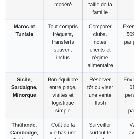
modéré
taille de la
famille
Maroc et
Tout compris
Comparer
Exemp
Tunisie
fréquent,
clubs,
509 
transferts
notes
par p
souvent
clients et
inclus
régime
alimentaire
Sicile,
Bon équilibre
Réserver
Enviro
Sardaigne,
entre plage,
tôt ou viser
615
Minorque
visites et
une vente
perso
logistique
flash
of
simple
pac
Thaïlande,
Coût de la
Surveiller
Vari
Cambodge,
vie bas une
surtout le
ava