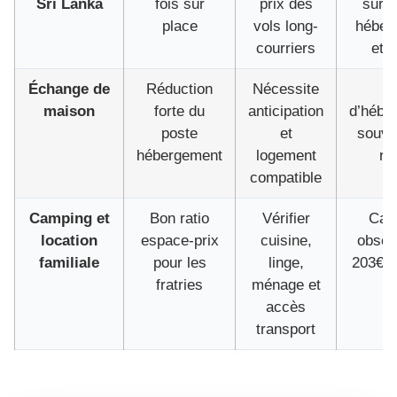
Sri Lanka
fois sur
prix des
surto
place
vols long-
héber
courriers
et 
Échange de
Réduction
Nécessite
C
maison
forte du
anticipation
d’hébe
poste
et
souve
hébergement
logement
ré
compatible
Camping et
Bon ratio
Vérifier
Cam
location
espace-prix
cuisine,
obser
familiale
pour les
linge,
203€ l
fratries
ménage et
to
accès
transport