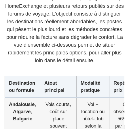
HomeExchange et plusieurs retours publiés sur des
forums de voyage. L’objectif consiste à distinguer
les destinations réellement abordables, les postes
qui pèsent le plus lourd et les méthodes concrètes
pour réduire la facture sans dégrader le confort. La
vue d’ensemble ci-dessous permet de situer
rapidement les principales options, pour aller plus
loin dans le détail ensuite.
Destination
Atout
Modalité
Repère
ou formule
principal
pratique
prix
Andalousie,
Vols courts,
Vol +
Of
Algarve,
coût sur
location ou
observ
Bulgarie
place
hôtel-club
565 
souvent
selon la
par p