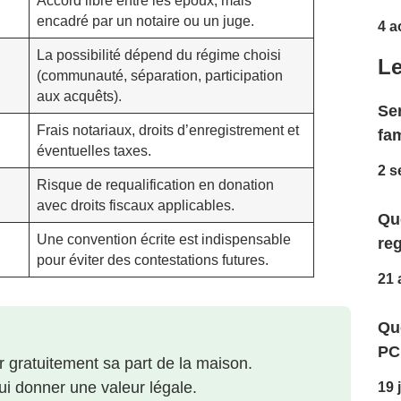
Accord libre entre les époux, mais
encadré par un notaire ou un juge.
4 a
La possibilité dépend du régime choisi
Le
(communauté, séparation, participation
aux acquêts).
Ser
Frais notariaux, droits d’enregistrement et
fam
éventuelles taxes.
2 s
Risque de requalification en donation
avec droits fiscaux applicables.
Que
Une convention écrite est indispensable
reg
pour éviter des contestations futures.
21 
Qu
PC
r gratuitement sa part de la maison.
lui donner une valeur légale.
19 