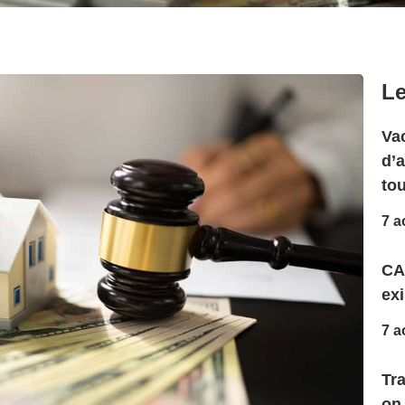
Le
Vac
d’
to
7 a
CA
exi
7 a
Tr
on 