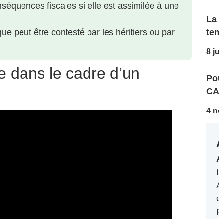
séquences fiscales si elle est assimilée à une
La
e peut être contesté par les héritiers ou par
te
8 j
e dans le cadre d’un
Pou
CA
4 n