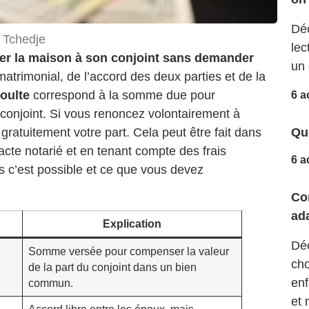
Déc
 Tchedje
lec
ser la maison à son conjoint sans demander
un 
atrimonial, de l’accord des deux parties et de la
oulte
correspond à la somme due pour
6 a
 conjoint. Si vous renoncez volontairement à
Que
gratuitement votre part. Cela peut être fait dans
cte notarié et en tenant compte des frais
6 a
 c’est possible et ce que vous devez
Co
ad
Explication
Déc
Somme versée pour compenser la valeur
cho
de la part du conjoint dans un bien
enf
commun.
et 