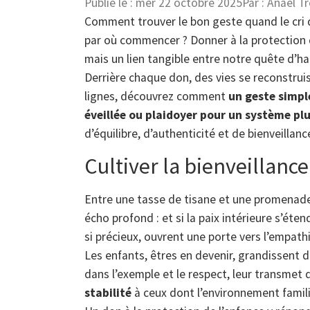
Publié le :
mer 22 octobre 2025
Par :
Anael Tr
Comment trouver le bon geste quand le cri 
par où commencer ? Donner à la protection 
mais un lien tangible entre notre quête d’ha
Derrière chaque don, des vies se reconstruis
lignes, découvrez comment
un geste simpl
éveillée ou plaidoyer pour un système plu
d’équilibre, d’authenticité et de bienveillanc
Cultiver la bienveillance
Entre une tasse de tisane et une promenade m
écho profond : et si la paix intérieure s’éte
si précieux, ouvrent une porte vers l’empat
Les enfants, êtres en devenir, grandissent da
dans l’exemple et le respect, leur transmet 
stabilité
à ceux dont l’environnement famili