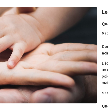
Le
Que
6 a
Com
ada
Déc
un 
poi
mai
4 a
Que