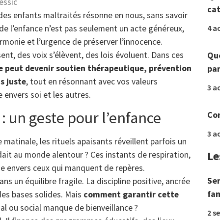
essic
ca
des enfants maltraités résonne en nous, sans savoir
4 a
de l’enfance n’est pas seulement un acte généreux,
rmonie et l’urgence de préserver l’innocence.
Que
ent, des voix s’élèvent, des lois évoluent. Dans ces
par
e peut devenir soutien thérapeutique, prévention
s juste
, tout en résonnant avec vos valeurs
3 a
e envers soi et les autres.
 : un geste pour l’enfance
Com
3 a
atinale, les rituels apaisants réveillent parfois un
Le
ndait au monde alentour ? Ces instants de respiration,
hie envers ceux qui manquent de repères.
Ser
ns un équilibre fragile. La discipline positive, ancrée
fam
des bases solides. Mais
comment garantir cette
al ou social manque de bienveillance ?
2 s