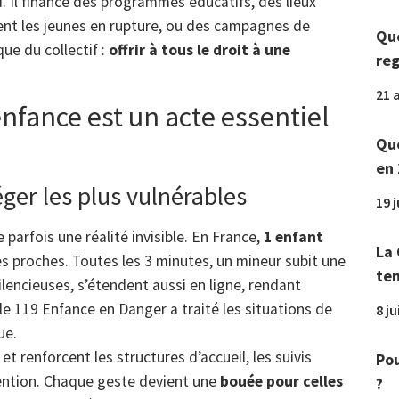
. Il finance des programmes éducatifs, des lieux
nt les jeunes en rupture, ou des campagnes de
Que
ue du collectif :
offrir à tous le droit à une
reg
21 a
nfance est un acte essentiel
Que
en 
éger les plus vulnérables
19 
parfois une réalité invisible. En France,
1 enfant
La 
s proches. Toutes les 3 minutes, un mineur subit une
tem
ilencieuses, s’étendent aussi en ligne, rendant
e 119 Enfance en Danger a traité les situations de
8 ju
ue.
t renforcent les structures d’accueil, les suivis
Pou
ention. Chaque geste devient une
bouée pour celles
?