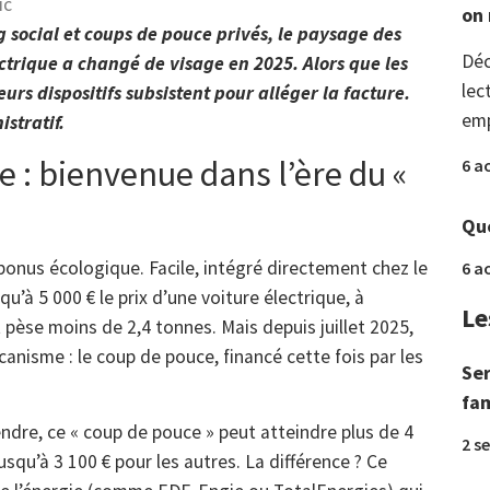
ic
on 
ng social et coups de pouce privés, le paysage des
Déc
ctrique a changé de visage en 2025. Alors que les
lec
eurs dispositifs subsistent pour alléger la facture.
emp
stratif.
 : bienvenue dans l’ère du «
6 a
Que
 bonus écologique. Facile, intégré directement chez le
6 a
u’à 5 000 € le prix d’une voiture électrique, à
Le
 pèse moins de 2,4 tonnes. Mais depuis juillet 2025,
nisme : le coup de pouce, financé cette fois par les
Ser
fam
dre, ce « coup de pouce » peut atteindre plus de 4
2 s
usqu’à 3 100 € pour les autres. La différence ? Ce