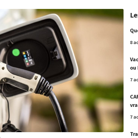
Le
Que
8 a
Vac
ou 
7 a
CAF
vr
7 a
Tra