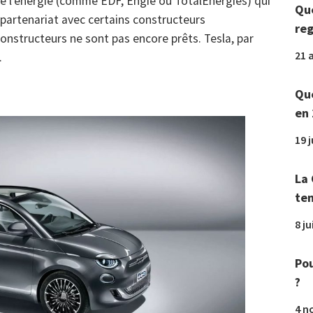
de l’énergie (comme EDF, Engie ou TotalEnergies) qui
Que
 partenariat avec certains constructeurs
reg
onstructeurs ne sont pas encore prêts. Tesla, par
21 a
.
Que
en 
19 
La 
tem
8 ju
Pou
?
4 n