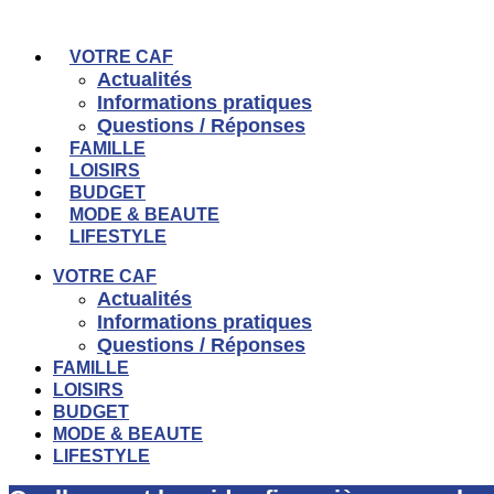
Aller
au
contenu
VOTRE CAF
Actualités
Informations pratiques
Questions / Réponses
FAMILLE
LOISIRS
BUDGET
MODE & BEAUTE
LIFESTYLE
VOTRE CAF
Actualités
Informations pratiques
Questions / Réponses
FAMILLE
LOISIRS
BUDGET
MODE & BEAUTE
LIFESTYLE