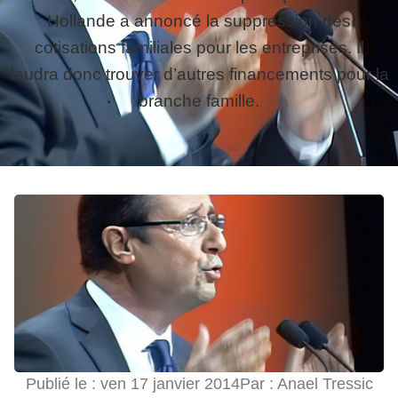
Hollande a annoncé la suppression des
cotisations familiales pour les entreprises. Il
faudra donc trouver d’autres financements pour la
branche famille.
Publié le :
ven 17 janvier 2014
Par :
Anael Tressic