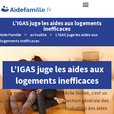
L’IGAS juge les aides aux logements
inefficaces
Aide Famille
>
actualite
>
L’IGAS juge les aides aux
logements inefficaces
L’IGAS juge les aides aux
logements inefficaces
La ministre du Logement, Cécile Duflot, s'est vu
remettre un rapport de l'inspection générale des
affaires sociales (IGAS) sur l'évaluation des aides