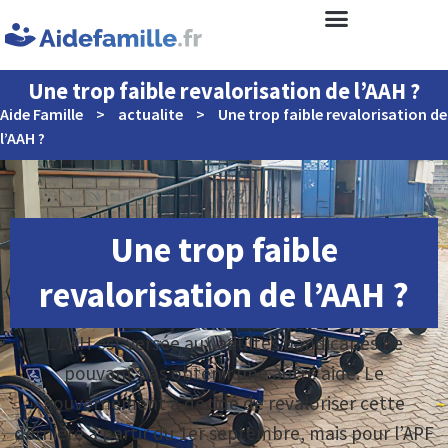
Une trop faible revalorisation de l’AAH ?
Aide Famille
>
actualite
>
Une trop faible revalorisation de
l’AAH ?
Une trop faible
revalorisation de l’AAH ?
L’AAH est versée aux adultes handicapés ne
pouvant pas obtenir une autre aide. Le
gouvernement a décidé de revaloriser cette
dernière à partir du 1er septembre, mais pour l’APF