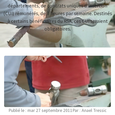
départements, de contrats uniques d'insertion
(CUI) rémunérés, de 7 heures par semaine. Destinés
à certains bénéficiaires du RSA, ces CUI seraient
obligatoires.
Publié le :
mar 27 septembre 2011
Par :
Anael Tressic