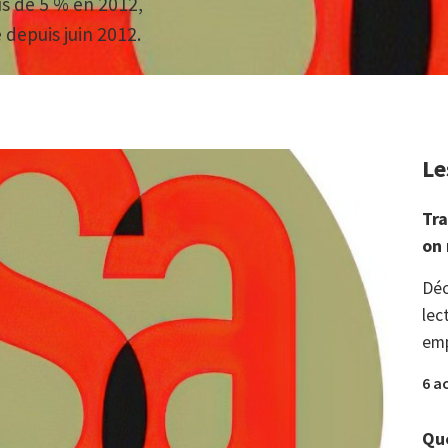
us de 5 % en 2012,
depuis juin 2012.
Le
Tra
on 
Déc
lec
emp
6 a
Que