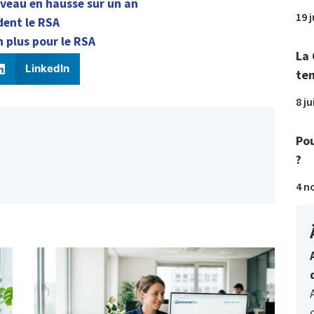
uveau en hausse sur un an
19 
dent le RSA
n plus pour le RSA
La 
LinkedIn
tem
8 ju
Pou
?
4 n