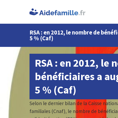
RSA : en 2012, le nombre de bénéf
5 % (Caf)
RSA : en 2012, le
bénéficiaires a a
5 % (Caf)
Selon le dernier bilan de la Caisse nation
familiales (Cnaf), le nombre de bénéfici