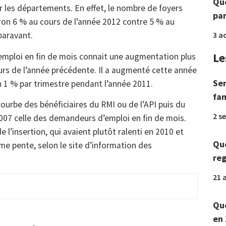
Que
r les départements. En effet, le nombre de foyers
par
ron 6 % au cours de l’année 2012 contre 5 % au
paravant.
3 a
Le
mploi en fin de mois connait une augmentation plus
urs de l’année précédente. Il a augmenté cette année
Ser
 1 % par trimestre pendant l’année 2011.
fam
courbe des bénéficiaires du RMI ou de l’API puis du
2 s
007 celle des demandeurs d’emploi en fin de mois.
l’insertion, qui avaient plutôt ralenti en 2010 et
Que
me pente, selon le site d’information des
reg
21 a
Que
en 