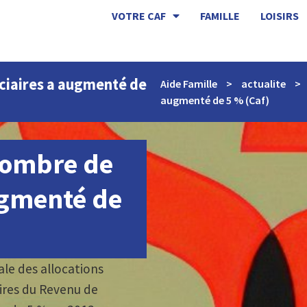
VOTRE CAF
FAMILLE
LOISIRS
iciaires a augmenté de
Aide Famille
>
actualite
>
augmenté de 5 % (Caf)
 nombre de
ugmenté de
ale des allocations
aires du Revenu de