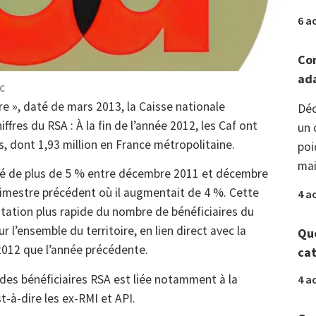
6 a
Com
ada
c
e », daté de mars 2013, la Caisse nationale
Déc
iffres du RSA : À la fin de l’année 2012, les Caf ont
un 
s, dont 1,93 million en France métropolitaine.
poi
mai
é de plus de 5 % entre décembre 2011 et décembre
rimestre précédent où il augmentait de 4 %. Cette
4 a
ation plus rapide du nombre de bénéficiaires du
r l’ensemble du territoire, en lien direct avec la
Que
012 que l’année précédente.
ca
es bénéficiaires RSA est liée notamment à la
4 a
-à-dire les ex-RMI et API.